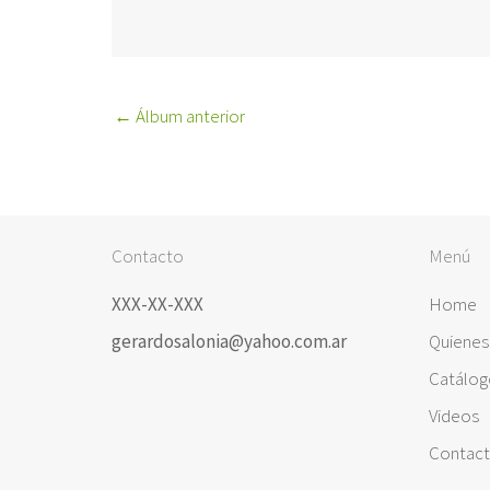
←
Álbum anterior
Contacto
Menú
XXX-XX-XXX
Home
gerardosalonia@yahoo.com.ar
Quiene
Catálog
Videos
Contac