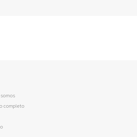
s somos
o completo
to