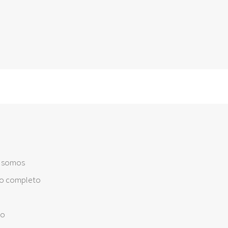
s somos
o completo
to