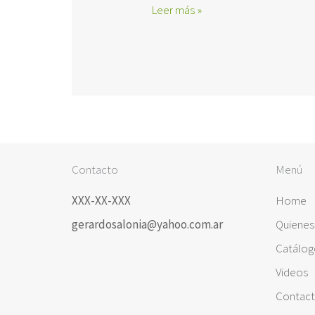
Primer
Leer más »
inventario
nacional
de
bosques
nativos.
Segunda
Contacto
Menú
etapa.
XXX-XX-XXX
Home
gerardosalonia@yahoo.com.ar
Quiene
Catálog
Videos
Contac