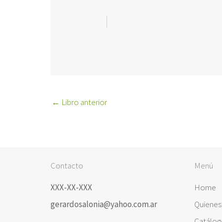
←
Libro anterior
Contacto
Menú
XXX-XX-XXX
Home
gerardosalonia@yahoo.com.ar
Quiene
Catálog