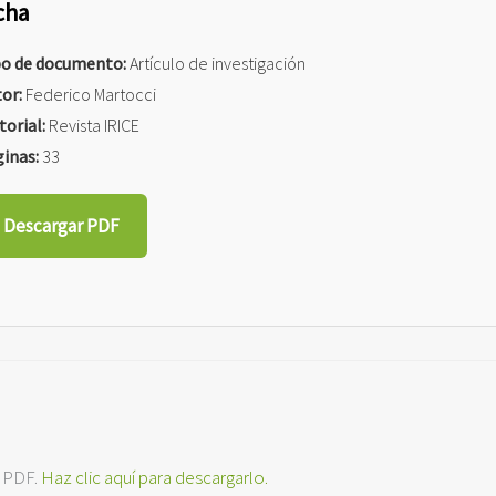
cha
po de documento:
Artículo de investigación
or:
Federico Martocci
torial:
Revista IRICE
inas:
33
Descargar PDF
l PDF.
Haz clic aquí para descargarlo.