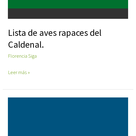
Lista de aves rapaces del
Caldenal.
Florencia Siga
Lista
Leer más »
de
aves
rapaces
del
Caldenal.