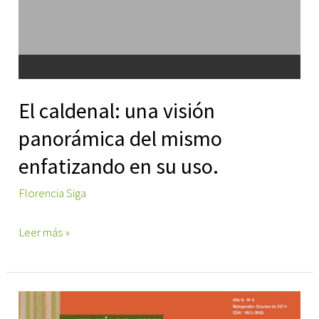
El caldenal: una visión
panorámica del mismo
enfatizando en su uso.
Florencia Siga
El
Leer más »
caldenal:
una
visión