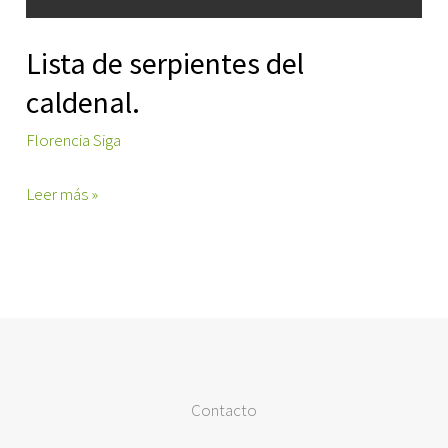
Lista de serpientes del
caldenal.
Florencia Siga
Lista
Leer más »
de
serpientes
del
caldenal.
Contacto