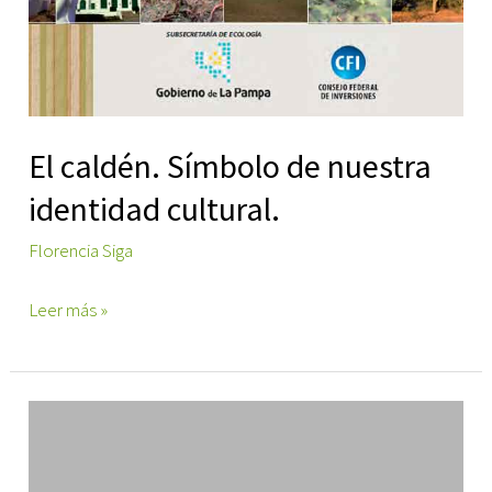
El caldén. Símbolo de nuestra
identidad cultural.
Florencia Siga
El
Leer más »
caldén.
Símbolo
de
nuestra